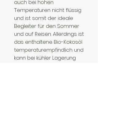
auch bei hohen
Temperaturen nicht flüssig
und ist somit der ideale
Begleiter für den Sommer
und auf Reisen. Allerdings ist
das enthaltene Bio-Kokosöl
temperaturempfindlich und
kann bei kühler Lagerung
auskristallisieren.
Inhalt: 50ml (reicht für 5-6
Monate), 5ml (reicht für 2-3
Wochen)
Ohne Aluminiumsalze, Alkohol
und Konservierungsstoffe.