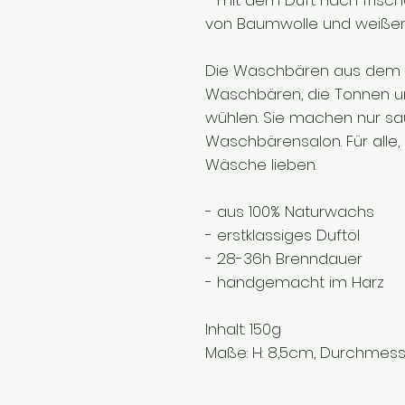
- mit dem Duft nach frisch
von Baumwolle und weiß
Die Waschbären aus dem V
Waschbären, die Tonnen u
wühlen. Sie machen nur s
Waschbärensalon. Für alle,
Wäsche lieben.
- aus 100% Naturwachs
- erstklassiges Duftöl
- 28-36h Brenndauer
- handgemacht im Harz
Inhalt: 150g
Maße: H: 8,5cm, Durchmess