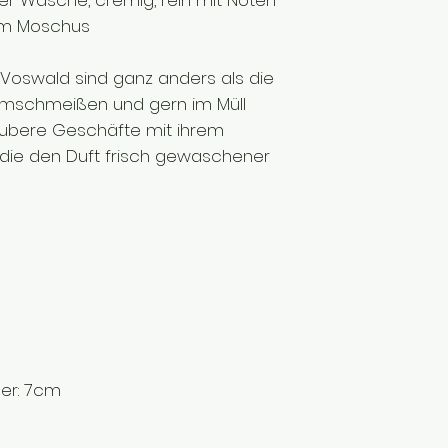
er Wäsche, cremig, rein mit Noten
em Moschus
oswald sind ganz anders als die
mschmeißen und gern im Müll
aubere Geschäfte mit ihrem
 die den Duft frisch gewaschener
er: 7cm