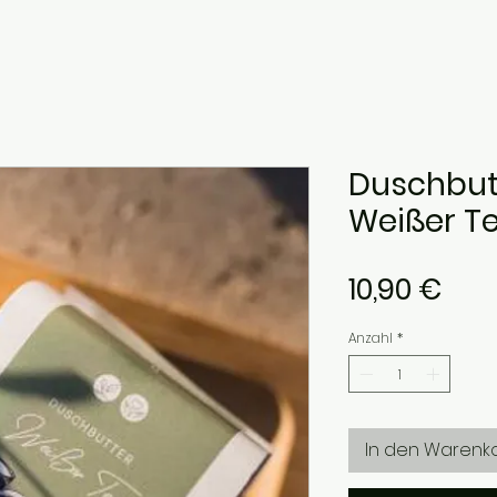
Duschbut
Weißer T
Prei
10,90 €
Anzahl
*
In den Warenk