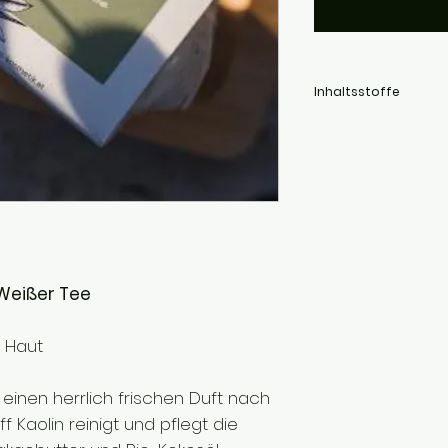
Inhaltsstoffe
mildes Tensid, Tensid, K
(Konsistenzgeber/Fettalk
Glycerin (Feuchthaltemi
ätherischen Ölen
Weißer Tee
e Haut
einen herrlich frischen Duft nach
f Kaolin reinigt und pflegt die