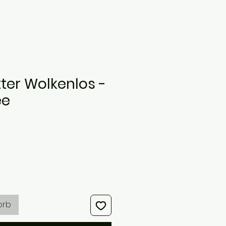
ter Wolkenlos -
ee
s
orb