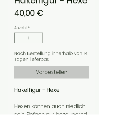
Häkelfigur - Hexe
Preis
40,00 €
Anzahl
*
Nach Bestellung innerhalb von 14
Tagen lieferbar.
Vorbestellen
Häkelfigur - Hexe
Hexen können auch niedlich
sein. Einfach nur bezaubernd.
- Größe: ca. 40cm
- aus Flauschgarn