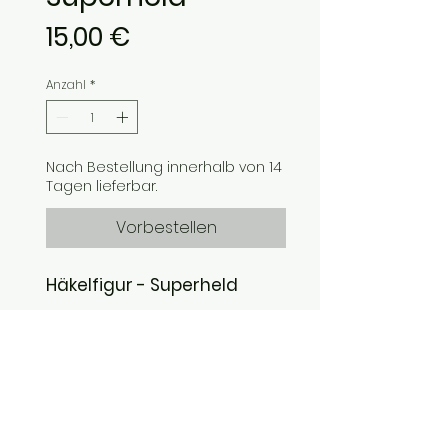
Preis
15,00 €
Anzahl
*
Nach Bestellung innerhalb von 14
Tagen lieferbar.
Vorbestellen
Häkelfigur - Superheld
Kleiner Superheld in
blau/rotem Anzug.
- Größe: ca. 14 cm
- aus Baumwollgarn