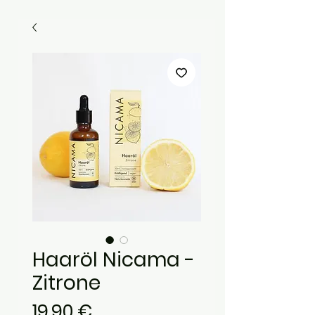
Haaröl Nicama -
Zitrone
Preis
19,90 €