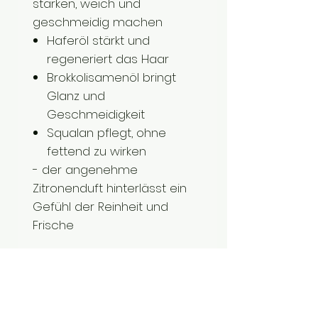
stärken, weich und
geschmeidig machen
Haferöl stärkt und
regeneriert das Haar
Brokkolisamenöl bringt
Glanz und
Geschmeidigkeit
Squalan pflegt, ohne
fettend zu wirken
- der angenehme
Zitronenduft hinterlässt ein
Gefühl der Reinheit und
Frische
- zertifizierte Naturkosmetik
nach COSMOS Organic
Standard
- 100% natürliche Inhaltsstoffe