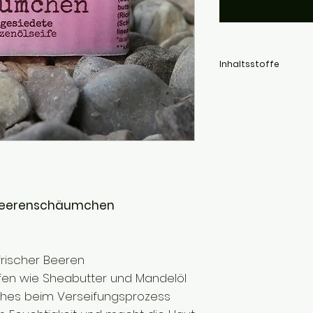
Inhaltsstoffe
Rapsöl (Brassica campes
Kokosnussöl (Cocos nuci
oleifera seed oil), Nat
Sheabutter* (Butyrospe
(Prunus amygdalus dulc
seed oil), Parfum, Schi
Rooibus-Blätter (Aspalat
Limonene, Linalool, Citr
Anbau.
- Beerenschäumchen
frischer Beeren
offen wie Sheabutter und Mandelöl
lches beim Verseifungsprozess