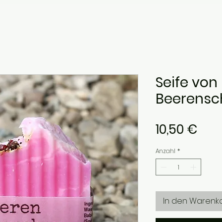
Seife von 
Beerens
Prei
10,50 €
Anzahl
*
In den Warenk