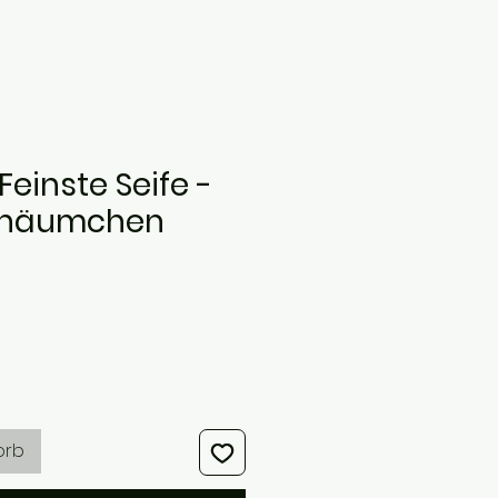
Feinste Seife -
chäumchen
s
orb