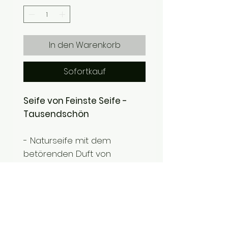
In den Warenkorb
Sofortkauf
Seife von Feinste Seife -
Tausendschön
- Naturseife mit dem
betörenden Duft von
Veilchen und Flieder
- erinnert an einen
Spaziergang durch blühende
Wiesen
- handgefertigt mit