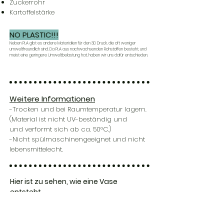
Zuckerrohr
Kartoffelstärke
NO PLASTIC!!!
Anmelden
Neben PLA gibt es andere Materialien für den 3D Druck, die oft weniger
umweltfreundlich sind. Da PLA aus nachwachsenden Rohstoffen besteht, und
meist
eine geringere Umweltbelastung hat, haben wir uns dafür entschieden.
Weitere Informationen
-Trocken und bei Raumtemperatur lagern.
(Material ist nicht UV-beständig und
und verformt sich ab ca. 50°C.)
-Nicht spülmaschinengeeignet und nicht
lebensmittelecht.
Hier ist zu sehen, wie eine Vase
entsteht.