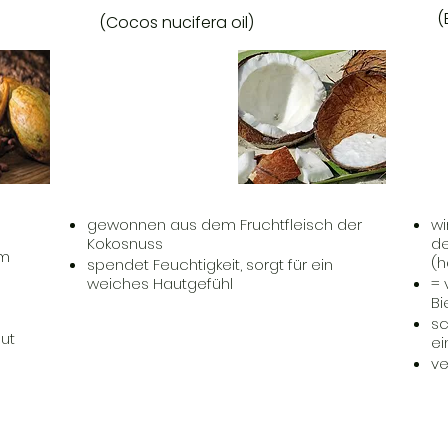
(
(Cocos nucifera oil)
gewonnen aus dem Fruchtfleisch der
wi
Kokosnuss
de
am
(h
spendet Feuchtigkeit, sorgt für ein
weiches Hautgefühl
= 
B
sc
aut
ei
ve