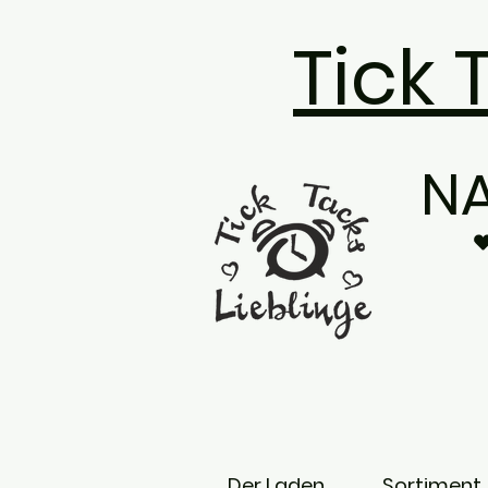
Tick 
N
Der Laden
Sortiment