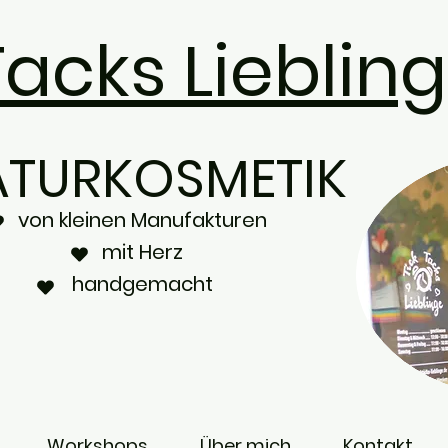
Tacks Lieblin
ATURKOSMETIK
von kleinen Manufakturen
mit Herz
handgemacht
Workshops
Über mich
Kontakt