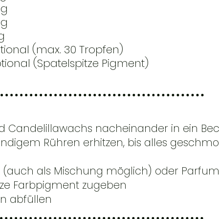
g
0g
g
l (max. 30 Tropfen)
Spatelspitze Pigment)
nd Candelillawachs nacheinander in ein B
ändigem Rühren erhitzen, bis alles geschmol
le (auch als Mischung möglich) oder Parfu
pitze Farbpigment zugeben
n abfüllen