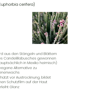
Euphorbia cerifera)
rd aus den Stängeln und Blättern
s Candelillabusches gewonnen
auptsächlich in Mexiko heimisch)
vegane Alternative zu
ienenwachs
hützt vor Austrocknung, bildet
nen Schutzfilm auf der Haut
rleiht Glanz