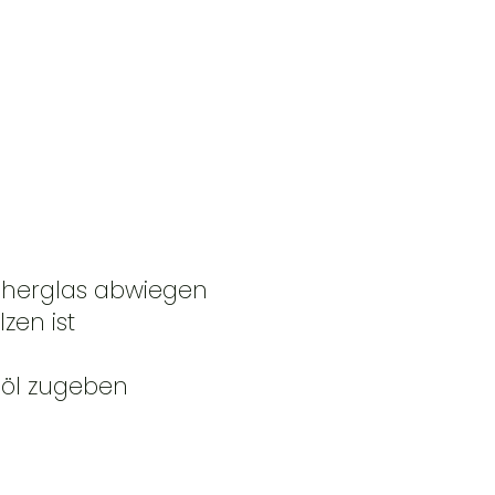
echerglas abwiegen
zen ist
möl zugeben