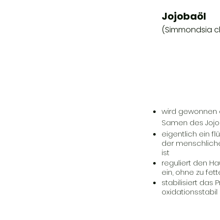
Jojobaöl
(Simmondsia ch
wird gewonnen a
Samen des Jojo
eigentlich ein f
der menschliche
ist
reguliert den Hau
ein, ohne zu fet
stabilisiert das 
oxidationsstabil 