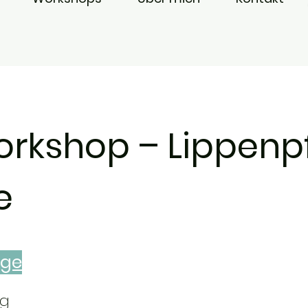
rkshop – Lippenp
e
ege
g