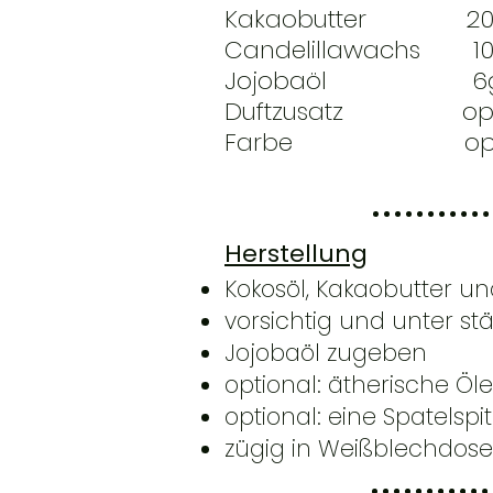
Kakaobutter 20
Candelillawachs 1
Jojobaöl 6
Duftzusatz optiona
Farbe optional (
Herstellung
Kokosöl, Kakaobutter u
vorsichtig und unter st
Jojobaöl zugeben
optional: ätherische Ö
optional: eine Spatels
zügig in Weißblechdose