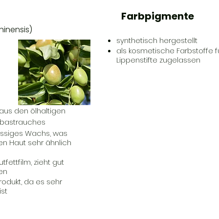
Farbpigmente
inensis)
synthetisch hergestellt
als kosmetische Farbstoffe für
Lippenstifte zugelassen
us den ölhaltigen
bastrauches
lüssiges Wachs, was
n Haut sehr ähnlich
tfettfilm, zieht gut
ten
Produkt, da es sehr
ist