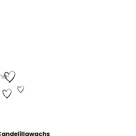
me-
Candelillawachs