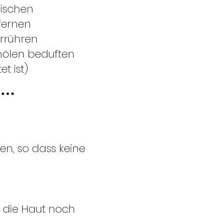
mischen
fernen
errühren
umölen beduften
t ist)
en, so dass keine
 die Haut noch