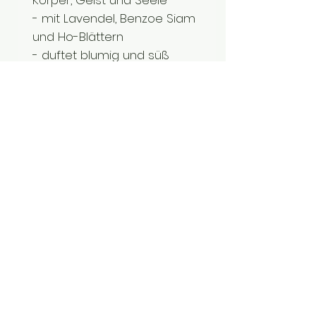
Körper, Geist und Seele
- mit Lavendel, Benzoe Siam
und Ho-Blättern
- duftet blumig und süß
- wirkt entspannend
Lavendel: entspannend
Benzoe Siam: einhüllend
Ho-Blätter: ausgleichend
Inhalt: 5ml
Anwendung: Einige Tropfen
der Duftmischung auf einen
Duftträger o.ä. geben.
Inhaltsstoffe