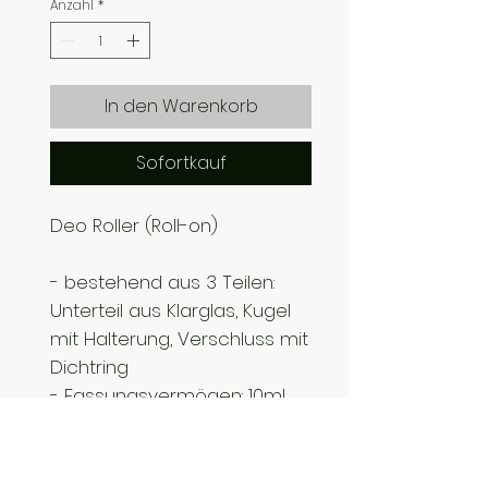
Anzahl
*
In den Warenkorb
Sofortkauf
Deo Roller (Roll-on)
- bestehend aus 3 Teilen:
Unterteil aus Klarglas, Kugel
mit Halterung, Verschluss mit
Dichtring
- Fassungsvermögen: 10ml
- Gewicht: 25g
- Höhe: 77mm, Durchmesser:
13mm