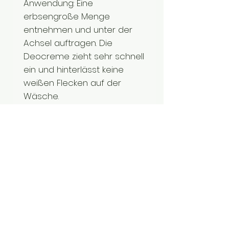
Anwendung: Eine
erbsengroße Menge
entnehmen und unter der
Achsel auftragen. Die
Deocreme zieht sehr schnell
ein und hinterlässt keine
weißen Flecken auf der
Wäsche.
Hinweise zur Lagerung:
Die
Deocreme nicht über 25°C
lagern und vor direkter
Sonneneinstrahlung
schützen. Bei besonders
warmen Temperaturen (z.B.
durch Versand) kann die
Creme in sehr weichem