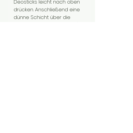
Deosticks leicht nach oben
drücken. Anschließend eine
dünne Schicht über die
(möglichst noch feuchten)
Achseln streichen.
Hinweise zur Lagerung:
Sollte
der Stick in den
Wintermonaten etwas zu
hart sein, einfach 1-2 x auf
dem Handrücken streichen,
um ihn zu erwärmen. Nicht
über 25°C lagern und
direktes Sonnenlicht
vermeiden. Sollte der Stick zu
warm geworden sein, vor
Benutzung in den