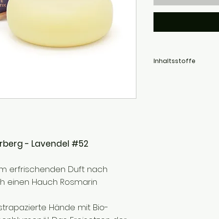
Inhaltsstoffe
Sonnenblumenöl*, Bien
Öle*, Vitamin E.
berg - Lavendel #52
m erfrischenden Duft nach
ch einen Hauch Rosmarin
trapazierte Hände mit Bio-