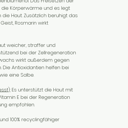
enblumenöl. Das Freisetzen der
h die Körperwärme und es legt
 die Haut. Zusätzlich beruhigt das
Geist, Rosmarin wirkt
ut weicher, straffer und
stützend bei der Zellregeneration
nwachs wirkt außerdem gegen
 Die Antioxidantien helfen bei
ie eine Salbe.
sst):
Es unterstützt die Haut mit
Vitamin E bei der Regeneration
lung empfohlen.
r und 100% recyclingfähiger