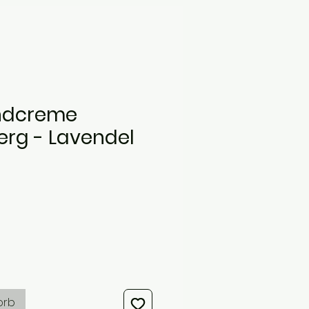
ndcreme
rg - Lavendel
s
orb