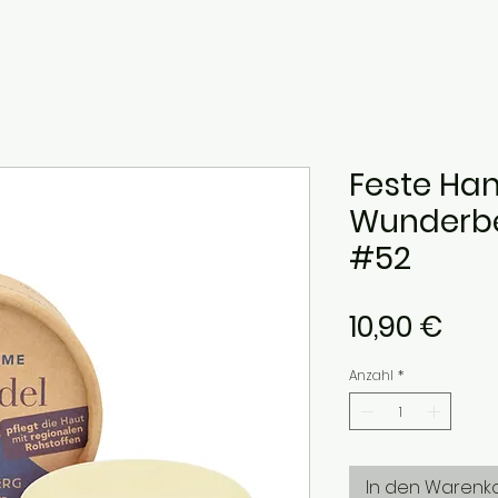
Feste Ha
Wunderbe
#52
Prei
10,90 €
Anzahl
*
In den Warenk