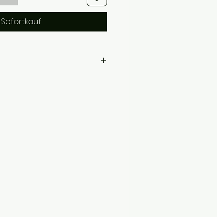
Sofortkauf
enwachs*, naturreine ätherische