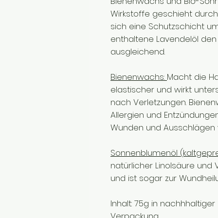
Bienenwachs und Bio-Sonn
Wirkstoffe geschieht durc
sich eine Schutzschicht um
enthaltene Lavendelöl den 
ausgleichend.
Bienenwachs:
Macht die Ha
elastischer und wirkt unter
nach Verletzungen. Biene
Allergien und Entzündungen.
Wunden und Ausschlägen w
Sonnenblumenöl (kaltgepre
natürlicher Linolsäure und 
und ist sogar zur Wundhei
Inhalt: 75g in nachhhaltige
Verpackung