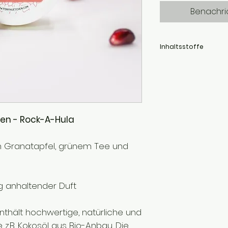
Benachri
Inhaltsstoffe
Butyrospermum Parkii (
(Coconut) Oil*, Brassi
Vegetable Oil, Zea May
Limonene**, Linalool**, C
Citronellol**
* aus kontrolliert bio
en - Rock-A-Hula
**Deklarationspflichtig
Duftstoffen, die sowohl
ätherischen Ölen vor
ch Granatapfel, grünem Tee und
g anhaltender Duft
hält hochwertige, natürliche und
e z.B. Kokosöl aus Bio-Anbau. Die