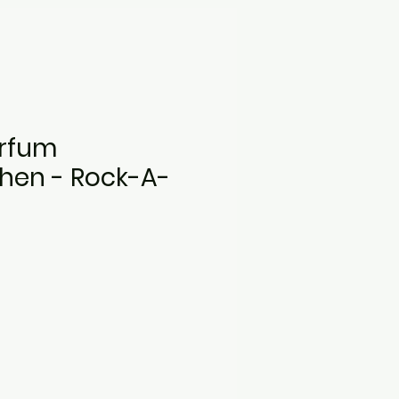
arfum
hen - Rock-A-
s