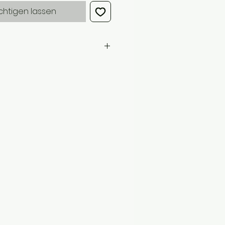
chtigen lassen
Shea) Butter*, Cocos Nucifera
ca Campestris Seed Oil, Hydrogenated
s Starch, Parfum, Benzyl Benzoate**,
itral**, Hydroxycitronellal**,
logischem Anbau
e allergene Bestandteile von
 in Parfümölen als auch in
kommen