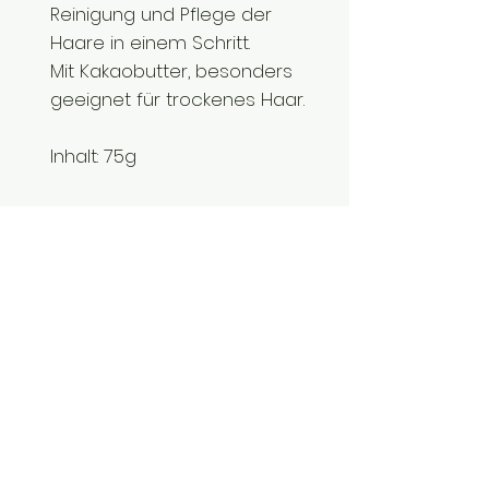
Reinigung und Pflege der
Haare in einem Schritt.
Mit Kakaobutter, besonders
geeignet für trockenes Haar.
Inhalt: 75g
Anwendung: Shampoostück
über die nasse Kopfhaut
reiben, den entstanden
Schaum einmassieren und
wieder ausspülen. Falls
erforderlich den Vorgang
wiederholen.
Hinweis: Ab und zu das
Shampoo abwechseln,