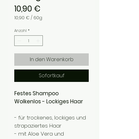
Preis
10,90 €
10,90 €
/
60g
10,90 €
pro
Anzahl
*
60
Gramm
In den Warenkorb
Sofortkauf
Festes Shampoo
Wolkenlos - Lockiges Haar
- für trockenes, lockiges und
strapaziertes Haar
- mit Aloe Vera und