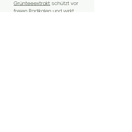
Grünteeextrakt:
schützt vor
freien Radikalen und wirkt
antioxidativ
vegan, made in Germany,
dermatologisch getestet,
ohne deklarationspflichtige
Duftstoffe
Inhalt: 100ml im
Braunglaszerstäuber
6 Monate haltbar nach
Öffnung
Anwendung: morgens und
abends möglich, kann unter
einer Creme, einem Serum