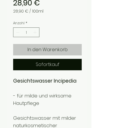
Preis
28,90 €
28,90 €
/
100ml
28,90 €
pro
Anzahl
*
100
Milliliter
In den Warenkorb
Sofortkauf
Gesichtswasser Incipedia
- für milde und wirksame
Hautpflege
Gesichtswasser mit milder
naturkosmetischer