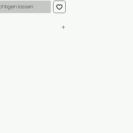
chtigen lassen
tenzgeber/Fettalkohol gewonnen aus
utter (bio), Hibiskuspulver (bio),