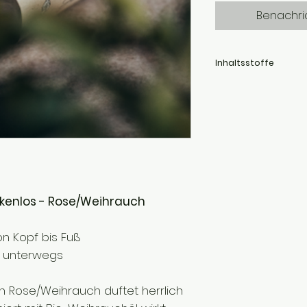
Benachri
Inhaltsstoffe
milde Tenside, Konsis
natürlichen Ölen, Kakaob
Mandelöl (bio), Wasser
kenlos - Rose/Weihrauch
on Kopf bis Fuß
ür unterwegs
 Rose/Weihrauch duftet herrlich