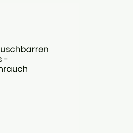
Duschbarren
 -
hrauch