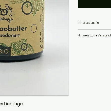
Inhaltsstoffe
Theobroma cacao seed
Hinweis zum Versand
Bei sehr warmen Temp
Schmelzen der Pellets 
bleibt erhalten, ledigli
s Lieblinge