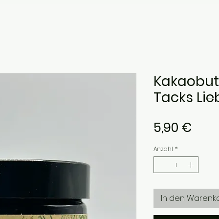
Kakaobutt
Tacks Lie
Prei
5,90 €
Anzahl
*
In den Warenk