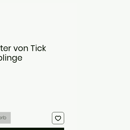
er von Tick
blinge
s
orb