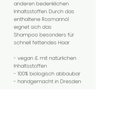
anderen bedenklichen
Inhaltsstoffen. Durch das
enthaltene Rosmarinöl
eignet sich das
Shampoo besonders für
schnell fettendes Haar.
- vegan & mit natürlichen
Inhaltsstoffen
- 100% biologisch abbaubar
- handgemacht in Dresden
Inhalt: 50g
Anwendung:
Das feste
Shampoo in den Händen
aufschäumen , den Schaum