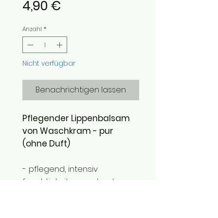
Preis
4,90 €
Anzahl
*
Nicht verfügbar
Benachrichtigen lassen
Pflegender Lippenbalsam
von Waschkram - pur
(ohne Duft)
- pflegend, intensiv
feuchtigkeitsspendend
- handgefertigt mit
hochwertigen, pflegenden