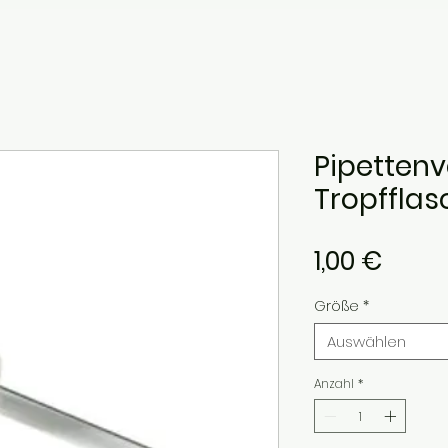
Pipettenv
Tropffla
Preis
1,00 €
Größe
*
Auswählen
Anzahl
*