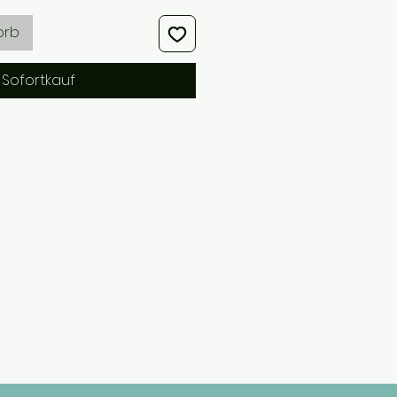
orb
Sofortkauf