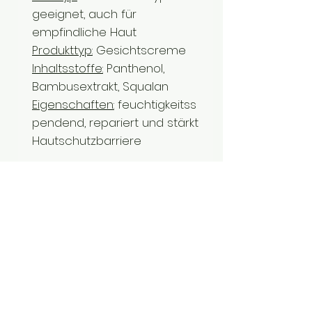
geeignet, auch für
empfindliche Haut
Produkttyp:
Gesichtscreme
Inhaltsstoffe:
Panthenol,
Bambusextrakt, Squalan
Eigenschaften:
feuchtigkeitss
pendend, repariert und stärkt
Hautschutzbarriere
Weitere Produkte von
Purito:
Purito From Green Cleansing
Oil
(Reinigungsöl)
Purito Centella Unscented
Toner
(bringt die Haut nach
der Reinigung wieder ins
Gleichgewicht)