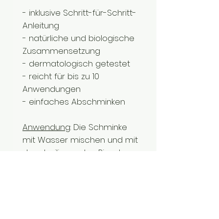
- inklusive Schritt-für-Schritt-
Anleitung
- natürliche und biologische
Zusammensetzung
- dermatologisch getestet
- reicht für bis zu 10
Anwendungen
- einfaches Abschminken
Anwendung:
Die Schminke
mit Wasser mischen und mit
dem beiliegenden Pinsel
auftragen. Das Abschminken
erfolgt mit Wasser und
etwas Seife.
Hinweise:
Produkt ist nicht für