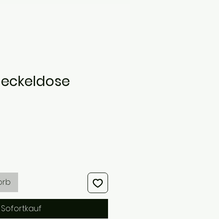
eckeldose
orb
Sofortkauf