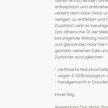
seinen erfrischenden, anr
antiseptisch und antibakt
verleiht dem Haar Glanz un
reinigen, zu entfetten und 
Zusätzlich wirkt es beruhig
Das ätherische Öl der Mel
beruhigende Wirkung. Hoch
und glänzendes Haar. Die H
gestärkt, verleihen Fülle un
Zustände auszugleichen.
- zertifizierte Naturkosm
- vegan & 100% biologisch
- handgemacht in Dresde
Inhalt: 60g
Anwendung:
Das feste Sh