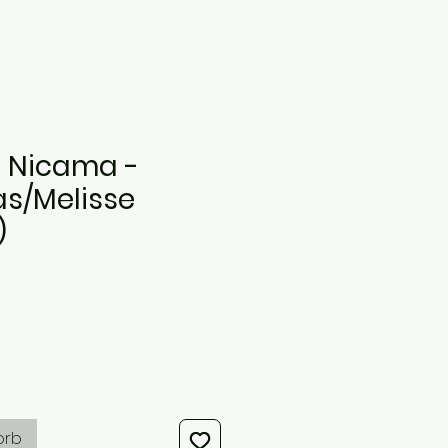
 Nicama -
s/Melisse
)
s
orb