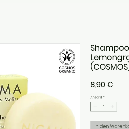
Shampoo
Lemongra
(COSMOS
Prei
8,90 €
Anzahl
*
In den Warenk