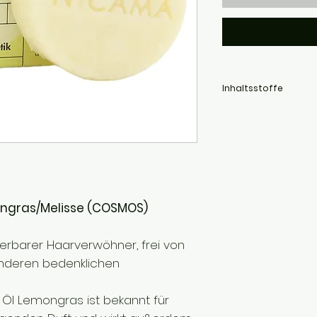
Inhaltsstoffe
Sodium Coco-Sulfate, Z
Aqua, Citric Acid, Cymb
Cymbopogon Winterian
Hydroxypropyltrimonium 
Limonene**, Linalool**
*Biologischer Anbau
**Natürlicher Bestandte
gras/Melisse (COSMOS)
rbarer Haarverwöhner, frei von
anderen bedenklichen
 Öl Lemongras ist bekannt für