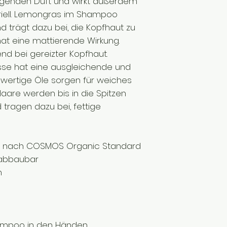
egenden Duft und wirkt außerdem
eriell. Lemongras im Shampoo
d trägt dazu bei, die Kopfhaut zu
hat eine mattierende Wirkung.
end bei gereizter Kopfhaut.
isse hat eine ausgleichende und
wertige Öle sorgen für weiches
aare werden bis in die Spitzen
d tragen dazu bei, fettige
etik nach COSMOS Organic Standard
 abbaubar
n
ampoo in den Händen