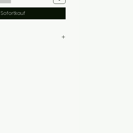
Sofortkauf
ea Mays Starch*, Cocos Nucifera Oil*,
opogon Flexuosus Oil, Citral**,
us Herb Oil, Guar
Chloride, Geraniol**, Citronellol**,
il ätherischer Öle