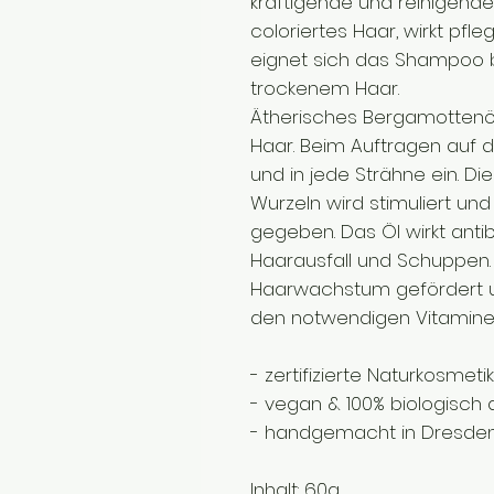
kräftigende und reinigende
coloriertes Haar, wirkt pf
eignet sich das Shampoo b
trockenem Haar.
Ätherisches Bergamottenö
Haar. Beim Auftragen auf d
und in jede Strähne ein. Di
Wurzeln wird stimuliert un
gegeben. Das Öl wirkt antib
Haarausfall und Schuppen
Haarwachstum gefördert u
den notwendigen Vitamine
- zertifizierte Naturkosm
- vegan & 100% biologisch
- handgemacht in Dresde
Inhalt: 60g