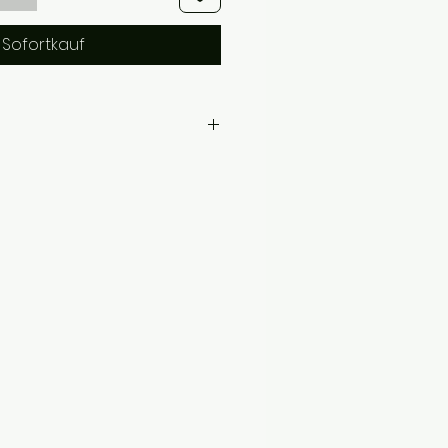
Sofortkauf
Zea Mays Starch*, Butyrospermum
olin, Citric Acid, Citrus Bergamia Peel
us Communis Fruit Oil, Limonene**,
nium, Chloride, Linalool**, Citral**,
ruit Extract, Maltodextrin
il ätherischer Öle