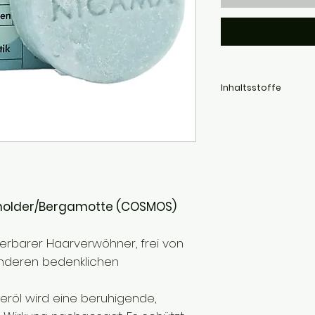
Inhaltsstoffe
Sodium Coco-Sulfate, 
Parkii Butter*, Aqua, Ka
Oil Expressed, Juniper
Guar Hydroxypropyltrimo
Gardenia Jasminoides F
*Biologischer Anbau
**Natürlicher Bestandte
older/Bergamotte (COSMOS)
rbarer Haarverwöhner, frei von
anderen bedenklichen
röl wird eine beruhigende,