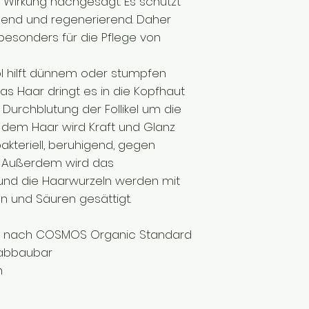
 Wirkung nachgesagt. Es schützt
legend und regenerierend. Daher
esonders für die Pflege von
l hilft dünnem oder stumpfen
as Haar dringt es in die Kopfhaut
e Durchblutung der Follikel um die
d dem Haar wird Kraft und Glanz
akteriell, beruhigend, gegen
. Außerdem wird das
nd die Haarwurzeln werden mit
n und Säuren gesättigt.
etik nach COSMOS Organic Standard
 abbaubar
n