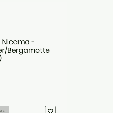
 Nicama -
r/Bergamotte
)
s
orb