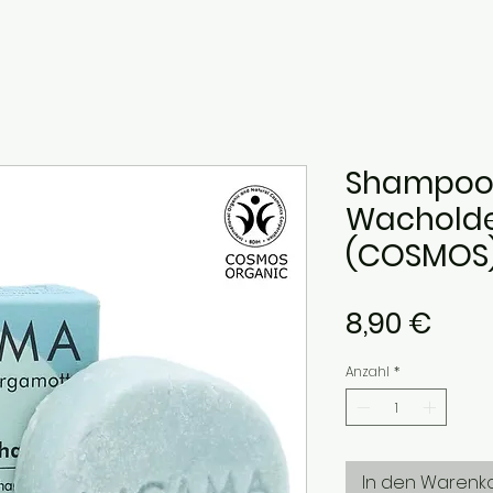
Shampoo
Wacholde
(COSMOS
Prei
8,90 €
Anzahl
*
In den Warenk