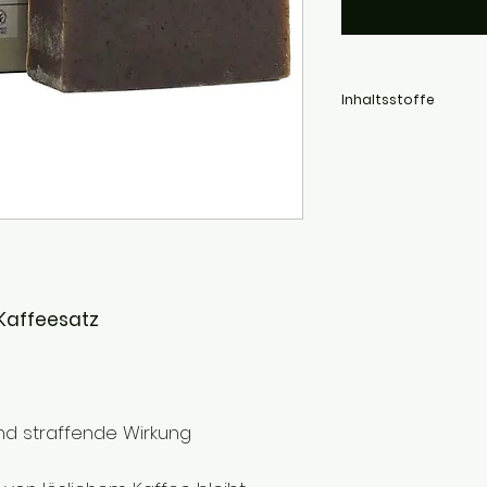
Inhaltsstoffe
Cocos Nucifera Oil* (Bio
Olivenöl), Aqua (Wasse
Ricinus Communis Seed 
Seed Powder* (upgecyc
Flexuosus Herb Oil (ät
Twig Leaf Oil (ätherische
Linalool**, Limonene**
*Biologischer Anbau
**Natürlicher Bestandte
Kaffeesatz
nd straffende Wirkung