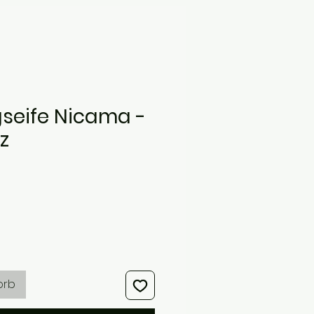
seife Nicama -
z
s
orb