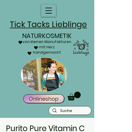
Tick Tacks Lieblinge
NATURKOSMETIK
von kleinen Manufakturen
mit Herz
handgemacht
Onlineshop
Purito Pure Vitamin C