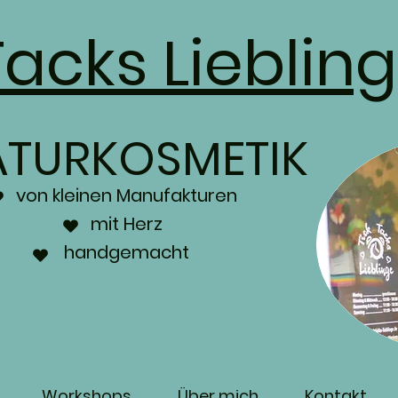
Tacks Lieblin
ATURKOSMETIK
von kleinen Manufakturen
mit Herz
handgemacht
Workshops
Über mich
Kontakt