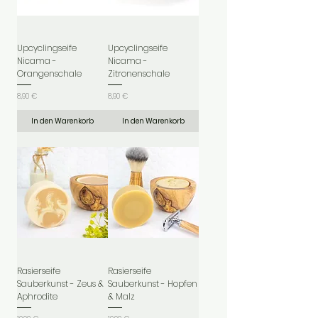
Upcyclingseife
Upcyclingseife
Nicama -
Nicama -
Orangenschale
Zitronenschale
Preis
Preis
8,90 €
8,90 €
In den Warenkorb
In den Warenkorb
Rasierseife
Rasierseife
Sauberkunst - Zeus &
Sauberkunst - Hopfen
Aphrodite
& Malz