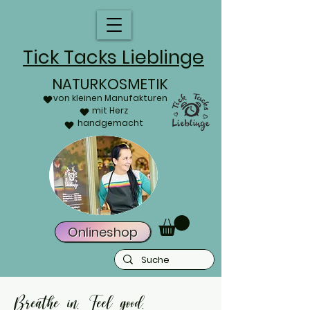
Tick Tacks Lieblinge
NATURKOSMETIK
von kleinen Manufakturen
mit Herz
handgemacht
Onlineshop
Breathe in. Feel good.