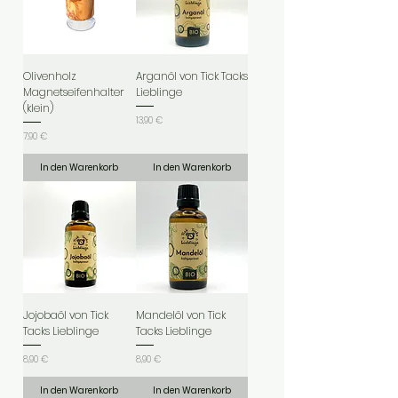
Olivenholz
Arganöl von Tick Tacks
Magnetseifenhalter
Lieblinge
(klein)
Preis
13,90 €
Preis
7,90 €
In den Warenkorb
In den Warenkorb
Jojobaöl von Tick
Mandelöl von Tick
Tacks Lieblinge
Tacks Lieblinge
Preis
Preis
8,90 €
8,90 €
In den Warenkorb
In den Warenkorb