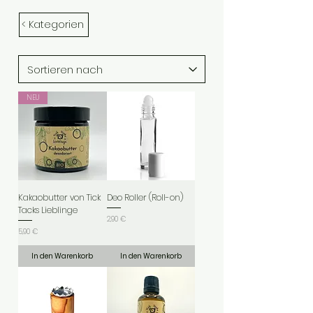
< Kategorien
NEU
Kakaobutter von Tick
Deo Roller (Roll-on)
Tacks Lieblinge
Preis
2,90 €
Preis
5,90 €
In den Warenkorb
In den Warenkorb